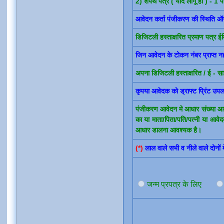
2) शपथ पत्र ( यदि लागू हो ) - 1 प
आवेदन कर्ता पंजीकरण की स्थिति ऑ
डिजिटली हस्ताक्षरित प्रमाण पत्र ईमित
जिन आवेदन के टोकन नंबर प्राप्त नह
अपना डिजिटली हस्ताक्षरित / ई - साइ
कृपया आवेदक को ड्राफ्ट प्रिंट उपल
पंजीकरण आवेदन मे आधार संख्या आव
का या माता/पिता/पति/पत्नी या आव
आधार डालना आवश्यक है।
(*)
लाल वाले सभी व नीले वाले दोनों 
जन्म प्रपत्र के लिए